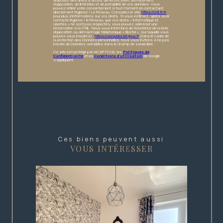
disposez des droits d’accès, de rectification, d’effacement,
d’opposition, de limitation et de portabilité de vos données. Vous
pouvez retirer votre consentement à tout moment en contactant
directement l’Agence / Le Réseau. Consultez le site
https://cnil.fr/fr
pour plus d’informations sur vos droits. Si vous estimez, après avoir
contacté l'Agence / le Réseau, que vos droits « Informatique et
Libertés » ne sont pas respectés, vous pouvez adresser une
réclamation à la CNIL. Nous vous informons de l’existence de la liste
d'opposition au démarchage téléphonique « Bloctel », sur laquelle vous
pouvez vous inscrire ici :
https://www.bloctel.gouv.fr
. Dans le cadre de
la protection des Données personnelles, nous vous invitons à ne pas
inscrire de Données sensibles dans le champ de saisie libre.
Ce site est protégé par reCAPTCHA, les
Politiques de
Confidentialité
et es
Conditions d'utilisation
de Google
s'appliquent.
Ces biens peuvent aussi
VOUS INTÉRESSER