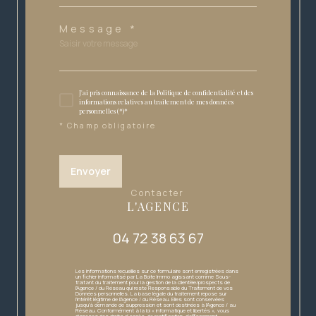
Message *
J'ai pris connaissance de la Politique de confidentialité et des
informations relatives au traitement de mes données
personnelles (*)*
* Champ obligatoire
Envoyer
contacter
L'AGENCE
04 72 38 63 67
Les informations recueillies sur ce formulaire sont enregistrées dans
un fichier informatisé par La Boite Immo agissant comme Sous-
traitant du traitement pour la gestion de la clientèle/prospects de
l'Agence / du Réseau qui reste Responsable du Traitement de vos
Données personnelles. La base légale du traitement repose sur
l'intérêt légitime de l'Agence / du Réseau. Elles sont conservées
jusqu'à demande de suppression et sont destinées à l'Agence / au
Réseau. Conformément à la loi « informatique et libertés », vous