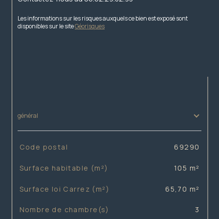
Les informations sur les risques auxquels ce bien est exposé sont 
disponibles sur le site 
Géorisques
général
TRAD_SIROCCO_Caracteristique
Valeurs
Code postal
69290
Surface habitable (m²)
105 m²
Surface loi Carrez (m²)
65,70 m²
Nombre de chambre(s)
3