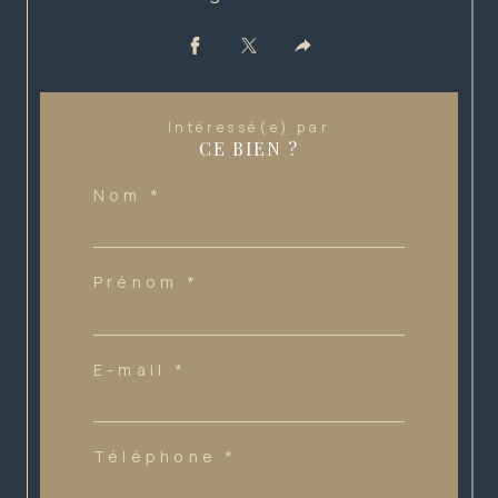
Intéressé(e) par
CE BIEN ?
Nom *
Prénom *
E-mail *
Téléphone *