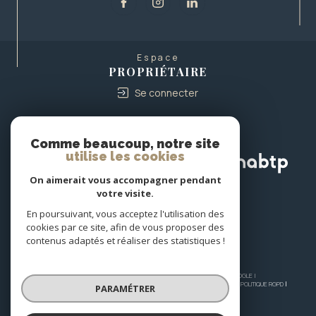
Espace
PROPRIÉTAIRE
Se connecter
Nous
ADHÉRONS
Comme beaucoup, notre site
utilise les cookies
On aimerait vous accompagner pendant
votre visite.
En poursuivant, vous acceptez l'utilisation des
cookies par ce site, afin de vous proposer des
contenus adaptés et réaliser des statistiques !
© 2026 | TOUS DROITS RÉSERVÉS | TRADUCTION POWERED BY GOOGLE |
NOS HONORAIRES
PLAN DU SITE
MENTIONS LÉGALES
ADMIN
NOS LIENS
POLITIQUE RGPD
PARAMÉTRER
COOKIES