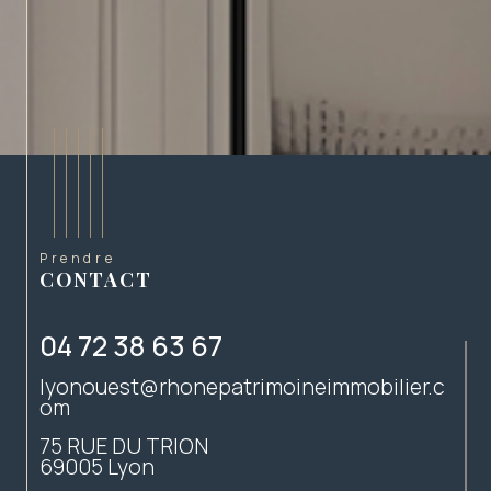
Prendre
CONTACT
04 72 38 63 67
lyonouest@rhonepatrimoineimmobilier.c
om
75 RUE DU TRION
69005
Lyon