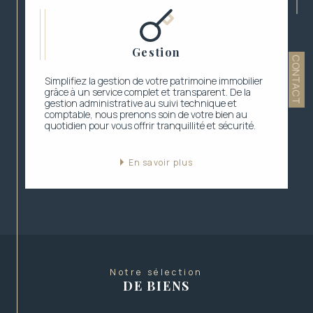
Gestion
CONTACT
Simplifiez la gestion de votre patrimoine immobilier
grâce à un service complet et transparent. De la
gestion administrative au suivi technique et
comptable, nous prenons soin de votre bien au
quotidien pour vous offrir tranquillité et sécurité.
En savoir plus
Notre sélection
DE BIENS