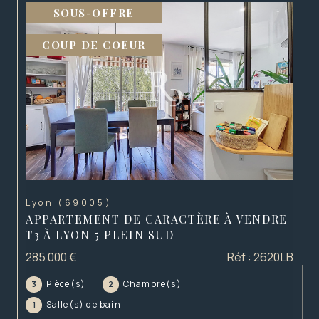
SOUS-OFFRE
COUP DE COEUR
Lyon (69005)
APPARTEMENT DE CARACTÈRE À VENDRE
T3 À LYON 5 PLEIN SUD
285 000 €
Réf : 2620LB
Pièce(s)
Chambre(s)
3
2
Salle(s) de bain
1