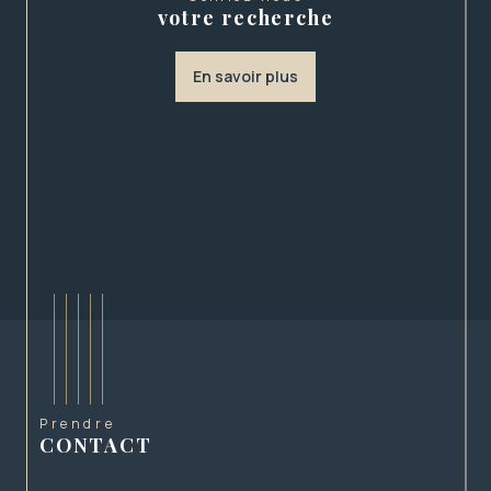
durable basée sur la confiance et l’écoute.
votre recherche
Parce qu’un projet immobilier représente bien plus
qu’une simple transaction, Rhône Patrimoine
En savoir plus
Immobilier s’engage à vous offrir un suivi sur
mesure, des conseils avisés et une sélection de
biens répondant à vos attentes. Notre priorité :
valoriser votre patrimoine et concrétiser vos
projets dans les meilleures conditions.
Faites confiance à une agence à taille humaine,
réactive et engagée, pour vous guider
sereinement dans toutes vos démarches
immobilières.
Prendre
CONTACT