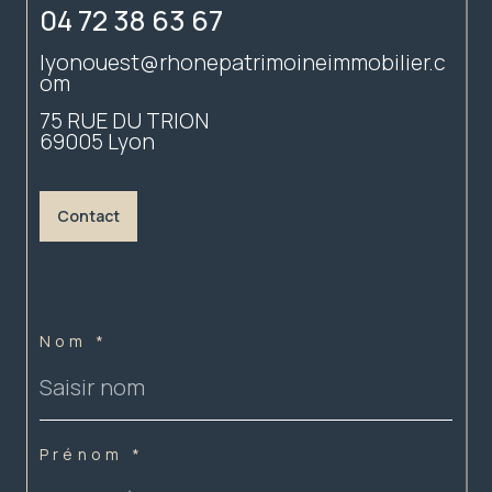
04 72 38 63 67
lyonouest@rhonepatrimoineimmobilier.c
om
75 RUE DU TRION
69005
Lyon
Contact
Nom *
Prénom *