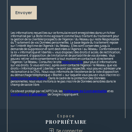
Envoyer
Les informations recueillies sur ce formulaire sont enregistrées dans un fichier
informatisé par La Boite Immo agissant comme Sous-traitant du traitement pour
la gestion de la clientèle/prospects de l'Agence / du Réseau qui reste Responsable
du Traitement de vos Données personnelles. La base légale du traitement repose
sur l'intérêt légitime de l'Agence / du Réseau. Elles sont conservées jusqu'à
demande de suppression et sont destinées à l'Agence / au Réseau. Conformément à
la loi « informatique et libertés », vous disposez des droits d’accès, de rectification,
d’effacement, d’opposition, de limitation et de portabilité de vos données. Vous
pouvez retirer votre consentement à tout moment en contactant directement
l’Agence / Le Réseau. Consultez le site
https://cnil.fr/fr
pour plus d’informations
sur vos droits. Si vous estimez, après avoir contacté l'Agence / le Réseau, que vos
droits « Informatique et Libertés » ne sont pas respectés, vous pouvez adresser une
réclamation à la CNIL. Nous vous informons de l’existence de la liste d'opposition
au démarchage téléphonique « Bloctel », sur laquelle vous pouvez vous inscrire ici :
https://www.bloctel.gouv.fr
. Dans le cadre de la protection des Données
personnelles, nous vous invitons à ne pas inscrire de Données sensibles dans le
champ de saisie libre.
Ce site est protégé par reCAPTCHA, les
Politiques de Confidentialité
et es
Conditions d'utilisation
de Google s'appliquent.
Espace
PROPRIÉTAIRE
Se connecter