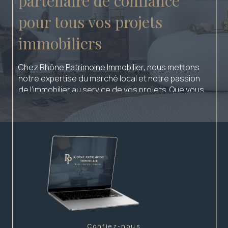
partenaire de confiance
pour tous vos projets
immobiliers
Chez Rhône Patrimoine Immobilier, nous mettons
notre expertise du marché local et notre passion
de l’immobilier au service de vos projets. Que vous
souhaitiez acheter, vendre, louer ou investir, notre
équipe vous accompagne avec sérieux,
transparence et proximité à chaque étape de votre
parcours.
Implantée au cœur de la région, notre agence
connaît parfaitement les spécificités du marché
immobilier local et vous propose un
accompagnement personnalisé, adapté à vos
besoins et à vos objectifs patrimoniaux. Nous
accordons une attention particulière à la qualité de
nos échanges afin de construire une relation
confiez-nous